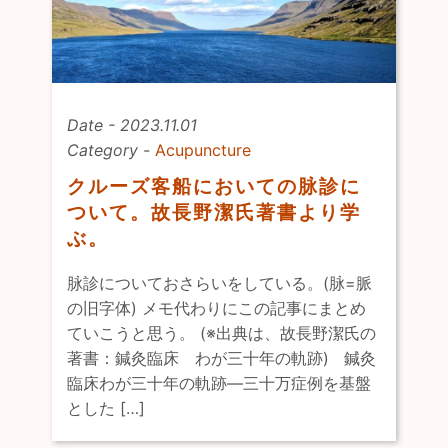
Date - 2023.11.01
Category -
Acupuncture
クルーズ客船においての脉診に
ついて。故長野潔氏著書より学
ぶ。
脉診についておさらいをしている。(脉=脈
の旧字体) メモ代わりにこの記事にまとめ
ていこうと思う。 (※出典は、故長野潔氏の
著書：鍼灸臨床 わが三十年の軌跡) 鍼灸
臨床わが三十年の軌跡―三十万症例を基盤
とした […]