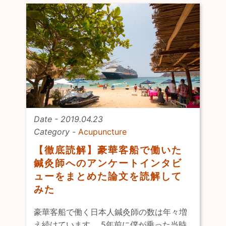
Date - 2019.04.23
Category -
Acupuncture
【徹底読解】豪華客船で働いた
鍼灸師へのアンケートインタビ
ューをまとめた論文を読解して
みた
豪華客船で働く日本人鍼灸師の数は年々増
え続けています。 5年前に僕が乗った当時