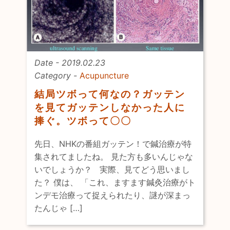
Date - 2019.02.23
Category -
Acupuncture
結局ツボって何なの？ガッテン
を見てガッテンしなかった人に
捧ぐ。ツボって〇〇
先日、NHKの番組ガッテン！で鍼治療が特
集されてましたね。 見た方も多いんじゃな
いでしょうか？ 実際、見てどう思いまし
た？ 僕は、 「これ、ますます鍼灸治療がト
ンデモ治療って捉えられたり、謎が深まっ
たんじゃ […]